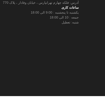
آدرس: فلکه چهارم تهرانپارس ، خیابان وفادار ، پلاک 770
ساعات کاری
یکشنبه تا پنجشنبه : 9:00 الی 18:00
جمعه : 10 الی 18:00
شنبه: تعطیل