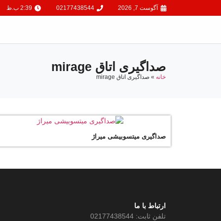
آگوست 7, 2026
02177438544
2:39 ب.ظ
صداگیری اتاق mirage
خانه
»
صداگیری اتاق mirage
صداگیری میتسوبیشی میراژ
ارتباط با ما
تلفن ثابت: 02177438544