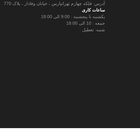
آدرس: فلکه چهارم تهرانپارس ، خیابان وفادار ، پلاک 770
ساعات کاری
یکشنبه تا پنجشنبه : 9:00 الی 18:00
جمعه : 10 الی 18:00
شنبه: تعطیل