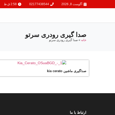
آگوست 8, 2026
02177438544
2:58 ق.ظ
صدا گیری رودری سرتو
خانه
»
صدا گیری رودری سرتو
صداگیری ماشین kia cerato
ارتباط با ما