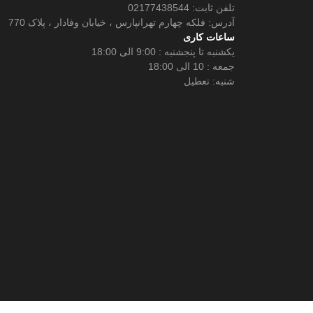
تلفن ثابت: 02177438544
آدرس: فلکه چهارم تهرانپارس ، خیابان وفادار ، پلاک 770
ساعات کاری
یکشنبه تا پنجشنبه : 9:00 الی 18:00
جمعه : 10 الی 18:00
شنبه: تعطیل