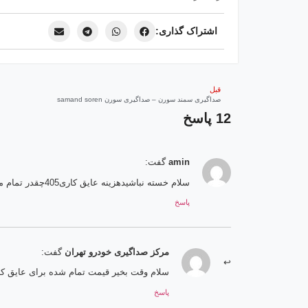
اشتراک گذاری:
قبل
صداگیری سمند سورن – صداگیری سورن samand soren
12 پاسخ
amin
گفت:
سلام خسته نباشیدهزینه عایق کاری405چقدر تمام میشه ممنون اگه پاسخ منو بدید
پاسخ
مرکز صداگیری خودرو تهران
گفت:
سلام وقت بخیر قیمت تمام شده برای عایق کاری صوتی 405 می
پاسخ