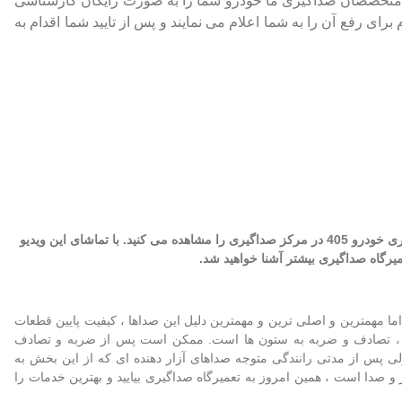
 متخصصان صداگیری ما خودرو شما را به صورت رایگان کارشناسی
برای رفع آن را به شما اعلام می نمایند و پس از تایید شما اقدام به
در ویدیو فوق ، بخش از اقدامات انجام شده برای صداگیری خودرو 405 در مرکز صداگیری را مشاهده می کنید. با تماشای این ویدیو
یرگاه صداگیری بیشتر آشنا خواهید شد.
 به صدا افتادن ستون 405 وجود دارد، اما مهمترین و اصلی ترین و مهمترین دلیل این صداها ، کیفیت پایین قطعات
ی باشد. یکی دیگر از دلایل به صدا افتادن ستون 405 ، تصادف و ضربه به ستون ها است. ممکن است پس از ضربه و تصادف
ی پس از مدتی رانندگی متوجه صداهای آزار دهنده ای که از این بخش به
شد. اگر ستون 405 شما دچار سر و صدا است ، همین امروز به تعمیرگاه صداگیری بیایید و بهترین خدمات را