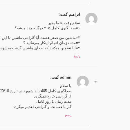
ابراهیم
گفت:
سلام وقت شما بخیر
۱=صدا گیری کامل ۴۰۵ دوگانه چند میشه؟
۲=ماشین من صفر هست آیا گارانتی ماشین با این امر باطل میشه؟
۳=مدت زمان انجام اینکار بفرمائید ؟
۴=آیا تضمین میکنید که صدای ماشین گرفت میشود؟
پاسخ
admin
گفت:
با سلام
صداگیری کامل 405 با داشبورد در تاریخ 1397/9/10 مبلغ 650 تومان میشود.
از گارانتی خارج نمیگردد
مدت زمان 1 روز کامل
کار با ضمانت و گارانتی تقدیم میگردد
پاسخ