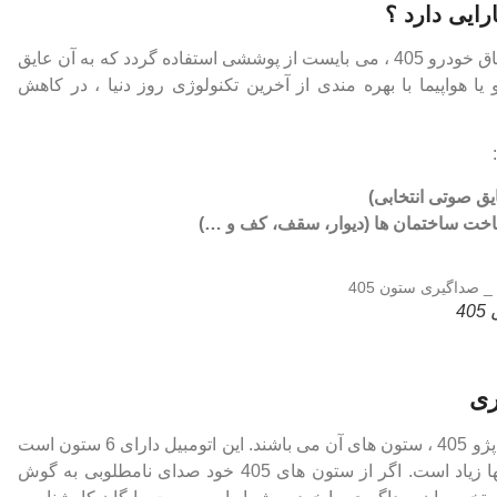
ایی دارد ؟
به منظور کاهش صدا و مقابله با صدای انتقالی به اتاق خودرو 405 ، می بایست از پوششی استفاده گردد که به آن عایق
 هواپیما با بهره مندی از آخرین تکنولوژی روز دنیا ، در کاهش
ق صوتی انتخابی)
ساخت ساختمان ها (دیوار، سقف، کف و …)
4
یکی از رایج ترین بخش های پر سر و صدا در خودرو پژو 405 ، ستون های آن می باشند. این اتومبیل دارای 6 ستون است
که به دلیل کیفیت پایین ، احتمال به صدا افتادن آنها زیاد است. اگر از ستون های 405 خود صدای نامطلوبی به گوش